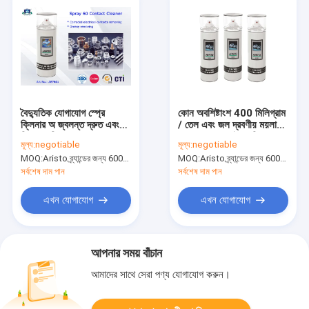
বৈদ্যুতিক যোগাযোগ স্প্রে
কোন অবশিষ্টাংশ 400 মিলিগ্রাম
ক্লিনার অ জ্বলন্ত দ্রুত এবং
/ তেল এবং জল দ্রবণীয় ময়লা
নিরাপদ পরিষ্কার
অপসারণের জন্য বৈদ্যুতিক
মূল্য:
negotiable
মূল্য:
negotiable
ক্লিনার স্প্রে বাকি
MOQ:
Aristo ব্র্যান্ডের জন্য 6000pcs, গ্রাহকের ব্র্যান্ডের জন্য 15000pcs
MOQ:
Aristo ব্র্যান্ডের জন্য 6000pcs, গ্রাহকের ব্র্যান্ডের জন্য 15000pcs
সর্বশেষ দাম পান
সর্বশেষ দাম পান
এখন যোগাযোগ
এখন যোগাযোগ
আপনার সময় বাঁচান
আমাদের সাথে সেরা পণ্য যোগাযোগ করুন।