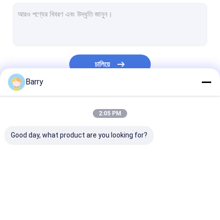
জল ভিত্তিক পেইন্ট
গাড়ি পরিষ্কারের স্প্রে
অটো কেয়ার পণ্য
চালিয়ে
বৈদ্যুতিক ক্লিনার স্প্রে
Barry
পরিবারের ক্লিনার
আমাদের বিভাগসমূহ
2:05 PM
PU ফোম স্প্রে
Good day, what product are you looking for?
সিলিকন Sealant
স্প্রে আঠালো
পলিউরেথেন সিলান্ট
ফ্যাব্রিক স্প্রে পেইন্ট
গ্রাফিটি স্প্রে পেইন্ট
এক্রাইলিক স্প্রে পেইন্
ব্যক্তিগত যত্নের পন্য