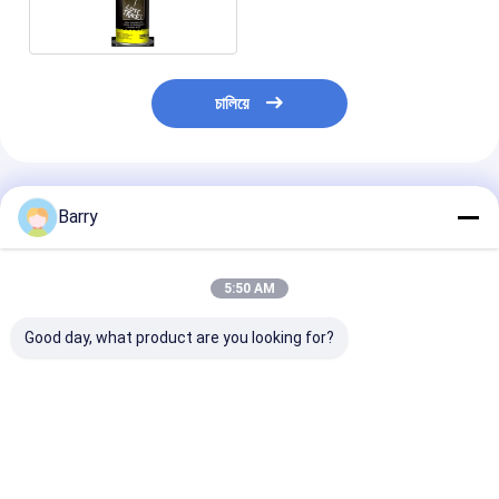
চালিয়ে
প্রস্তাবিত পণ্য
Barry
5:50 AM
Good day, what product are you looking for?
লাইন মার্কিং স্প্রে পেইন্ট মোট
৭৫০ মিলি ভলিউম, ৬০০ গ্রাম
ই এম সার্ভিসের সাথে ফ্
ওজন 600g, বিনামূল্যে নমুনা
স্থূল ওজন সহ অস্থায়ী
মার্কিং স্প্রে পেইন্ট অভ
দুই টুকরা সহ এবং অভ্যন্তরীণ
চিহ্নিতকরণ পেইন্ট স্প্রে,
এবং বহিরাগত ব্যবহারে
এবং বহিরাগত ব্যবহারের জন্য
বিনামূল্যে নমুনা এবং ODM
600g মোট ওজনের জ
750ml ভলিউম
OEM পরিষেবা সহ
গ্রহণযোগ্য
ভালো দাম
ভালো দাম
ভালো দাম