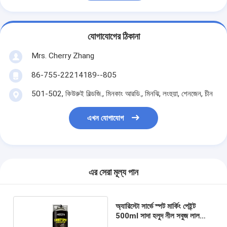
যোগাযোগের ঠিকানা
Mrs. Cherry Zhang
86-755-22214189--805
501-502, কিউরুই বিল্ডজি., মিনকাং আরডি., মিনঝি, লংহুয়া, শেনজেন, চীন
এখন যোগাযোগ
এর সেরা মূল্য পান
অ্যারিস্টো সার্ভে স্পট মার্কিং পেইন্ট
500ml সাদা হলুদ নীল সবুজ লাল
কালো মার্কিং পেইন্ট