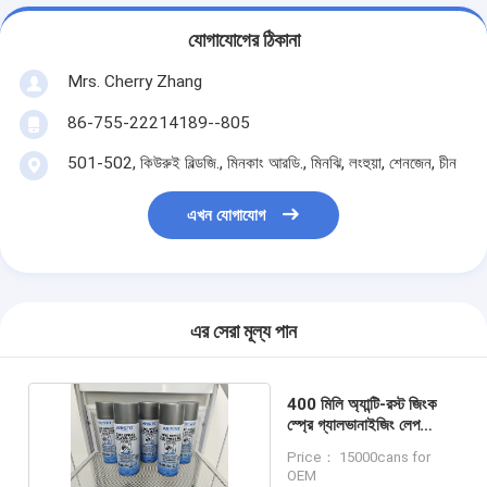
যোগাযোগের ঠিকানা
Mrs. Cherry Zhang
86-755-22214189--805
501-502, কিউরুই বিল্ডজি., মিনকাং আরডি., মিনঝি, লংহুয়া, শেনজেন, চীন
এখন যোগাযোগ
এর সেরা মূল্য পান
400 মিলি অ্যান্টি-রস্ট জিংক
স্প্রে গ্যালভানাইজিং লেপ
এক্রাইলিক স্প্রে পেইন্ট
Price： 15000cans for
OEM