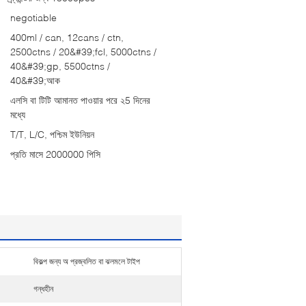
negotiable
400ml / can, 12cans / ctn,
2500ctns / 20&#39;fcl, 5000ctns /
40&#39;gp, 5500ctns /
40&#39;আক
এলসি বা টিটি আমানত পাওয়ার পরে ২5 দিনের
মধ্যে
T/T, L/C, পশ্চিম ইউনিয়ন
প্রতি মাসে 2000000 পিসি
বিকল্প জন্য অ প্রজ্বলিত বা ঝলমলে টাইপ
গন্ধহীন