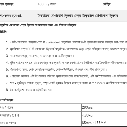
স্বর প্রাবল্য:
400ml / পারেন
বৈশিষ্ট্য:
বৈদ্যুতিক যোগাযোগ ক্লিনার স্প্রে
বৈদ্যুতিক যোগাযোগ ক্লিনার
বিশেষভাবে তুলে ধরা:
,
ৈদ্যুতিক যোগাযোগ স্প্রে ক্লিনার অ জ্বলন্ত দ্রুত এবং নিরাপদ পরিষ্কার
রিচিতি:
একটি যোগাযোগ পরিষ্কার তেল যা corroded বৈদ্যুতিক যোগাযোগগুলি পুনরুদ্ধার করতে ব্যবহার করা যেতে 
অ্যারিস্টো স্প্রে 60 টি যোগাযোগ ক্লিনার বৈদ্যুতিক যোগাযোগের জন্য এজেন্ট পরিস্কার করছে, জারাজাত পণ্য
কোন খারাপ গন্ধ, কোন পচা, অ জ্বলন্ত এবং অ-বিস্ফোরক।
দূষিত গ্যাসের মাধ্যমে যা কেবলমাত্র ক্ষয় দ্বারাই নয় বরং যোগাযোগের উপরিভাগে কম বৈদ্যুতিক পরিবাহকের 
পরিবেশগত সূত্র: কোন ক্লোরিন সলভেন্টস, কোনও টলিউয়েন্স, সিএফসি এবং সীসা বিনামূল্যে।
এয়ারসোল আকারে এটি বিশেষভাবে পরিষেবা অ্যাপ্লিকেশনের জন্য উপযোগী, এটি অর্থনৈতিকভাবে এবং সঠিকভাবে (স
জারা - দ্রবীভূত উপাদান ছাড়াও, স্প্রে একটি দ্রাবক মিশ্রণ রয়েছে যা গ্লাস বা resinous অবশিষ্টাংশ অপসারণ
উচ্চ এক্সট্রুশন হার এবং বর্জ্য নিষ্কাশন।
িশেষ উল্লেখ:
উঃপঃ / পারেন
283grs
জি ডব্লিউ / CTN
4.80kg
আকারের আকার
65mm * 158MM