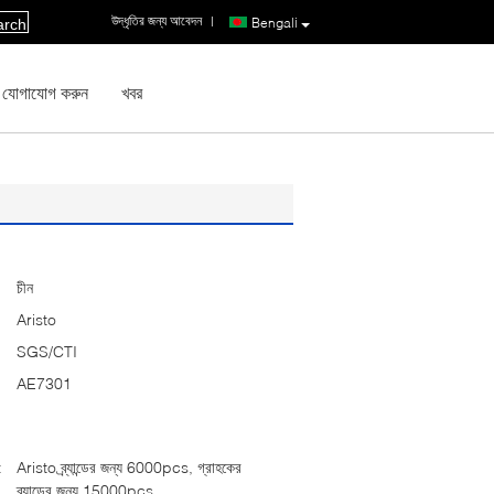
উদ্ধৃতির জন্য আবেদন
|
Bengali
arch
 যোগাযোগ করুন
খবর
চীন
Aristo
SGS/CTI
AE7301
:
Aristo ব্র্যান্ডের জন্য 6000pcs, গ্রাহকের
ব্র্যান্ডের জন্য 15000pcs