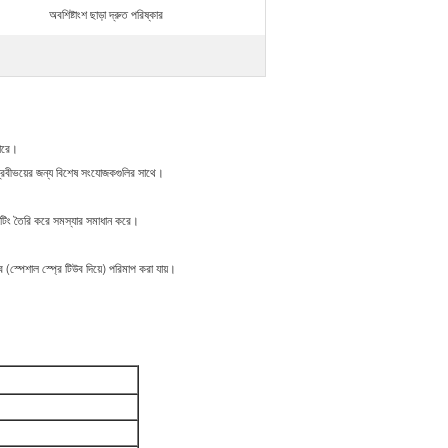
অবশিষ্টাংশ ছাড়া দ্রুত পরিষ্কার
পারে।
 দ্রবীভয়ের জন্য বিশেষ সংযোজকগুলির সাথে।
কোটিং তৈরি করে সমস্যার সমাধান করে।
্পেশাল স্প্রে টিউব দিয়ে) পরিমাপ করা যায়।