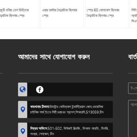
হুমুখী খনিজ তেল ভিত্তিক
এয়ার ডাস্টার বৈদ্যুতিক ক্লিনার
স্প্রে 60 যোগাযোগ ক্লিনার
পিসি
দ্যুতিক ক্লিনার স্প্রে
স্প্রে
বৈদ্যুতিক ক্লিনার স্প্রে
অ্যা
সিএফ
আমাদের সাথে যোগাযোগ করুন
বার্
কারখানার ঠিকানা:
রিফাইন্ড কেমিক্যাল ইন্ডাস্ট্রিয়াল জোন,ওভারসিজ
চাইনিজ পার্ক,ইংডে সিটি,গুয়াংডং প্রদেশ,পিআরসি,513059,চীন
বিক্রয় অফিসে:
501-502, কিউরুই বিল্ডজি., মিনকাং আরডি., মিনঝি,
লংহুয়া, শেনজেন, চীন