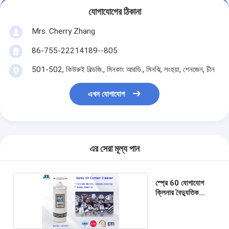
যোগাযোগের ঠিকানা
Mrs. Cherry Zhang
86-755-22214189--805
501-502, কিউরুই বিল্ডজি., মিনকাং আরডি., মিনঝি, লংহুয়া, শেনজেন, চীন
এখন যোগাযোগ
এর সেরা মূল্য পান
স্প্রে 60 যোগাযোগ
ক্লিনার বৈদ্যুতিক
ক্লিনার স্প্রে