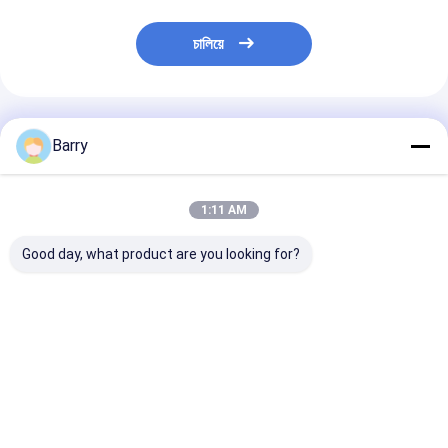
চালিয়ে
প্রস্তাবিত পণ্য
Barry
1:11 AM
Good day, what product are you looking for?
বহুমুখী খনিজ তেল ভিত্তিক
এয়ার ডাস্টার বৈদ্যুতিক ক্লিনার
পিসি বোর্ড বৈদ্যুতিক ক্ল
বৈদ্যুতিক ক্লিনার স্প্রে
স্প্রে
অ্যারিস্টো 400 মিলি
সিএফসি ফ্রি
ভালো দাম
ভালো দাম
ভালো দাম