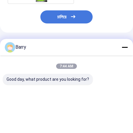
চালিয়ে
প্রস্তাবিত পণ্য
Barry
7:44 AM
Good day, what product are you looking for?
ঠান্ডা গ্যালভানাইজিং জিঙ্ক স্প্রে
দ্রুত শুকানোর জিংক
অ্যাক্রিলিক জিংক স্প্রে
পেইন্ট 400ml
গ্যালভানাইজিং স্প্রে পেইন্ট 5-
5-10 মিনিট শুকানোর 
10 মিনিট শুকানোর সময়
উপাদান
ভালো দাম
ভালো দাম
ভালো দাম