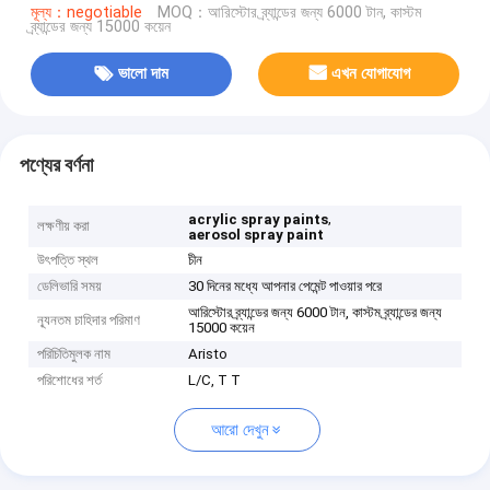
মূল্য：negotiable
MOQ：আরিস্টোর ব্র্যান্ডের জন্য 6000 টান, কাস্টম
ব্র্যান্ডের জন্য 15000 কয়েন
ভালো দাম
এখন যোগাযোগ
পণ্যের বর্ণনা
,
acrylic spray paints
লক্ষণীয় করা
aerosol spray paint
উৎপত্তি স্থল
চীন
ডেলিভারি সময়
30 দিনের মধ্যে আপনার পেমেন্ট পাওয়ার পরে
আরিস্টোর ব্র্যান্ডের জন্য 6000 টান, কাস্টম ব্র্যান্ডের জন্য
ন্যূনতম চাহিদার পরিমাণ
15000 কয়েন
পরিচিতিমুলক নাম
Aristo
পরিশোধের শর্ত
L/C, T T
আরো দেখুন