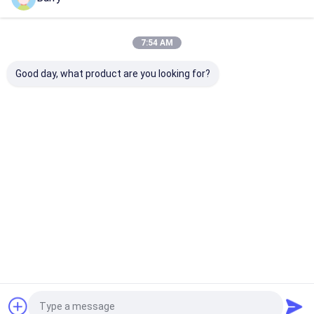
আমাদের বিভাগসমূহ
7:54 AM
Good day, what product are you looking for?
ফ্যাব্রিক স্প্রে পেইন্ট
গ্রাফিটি স্প্রে পেইন্ট
এক্রাইলিক স্প্রে পেইন্
বাড়ি
আমাদের সম্পর্কে
Desktop Site
সাইট ম্যাপ
গোপনীয়তা নীতি
গুণ
ফ্যাব্রিক স্প্রে পেইন্ট
চীন কারখানা.Copyright © 2026 Aristo Industries
Corporation Limited. All Rights Reserved.