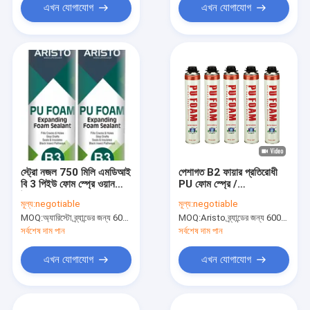
এখন যোগাযোগ
এখন যোগাযোগ
স্ট্রো নজল 750 মিলি এমডিআই
পেশাগত B2 ফায়ার প্রতিরোধী
বি 3 পিইউ ফোম স্প্রে ওয়ান
PU ফোম স্প্রে /
উপাদান
Polyurethane ফোম
মূল্য:
negotiable
মূল্য:
negotiable
750ml
MOQ:
অ্যারিস্টো ব্র্যান্ডের জন্য 6000 পিসি, গ্রাহক ব্র্যান্ডের জন্য 15000 পিসি
MOQ:
Aristo ব্র্যান্ডের জন্য 6000pcs, গ্রাহকের ব্র্যান্ডের জন্য 15000pcs
সর্বশেষ দাম পান
সর্বশেষ দাম পান
এখন যোগাযোগ
এখন যোগাযোগ