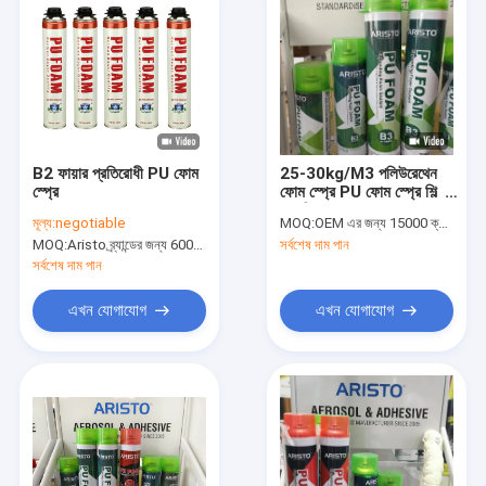
B2 ফায়ার প্রতিরোধী PU ফোম
25-30kg/M3 পলিউরেথেন
স্প্রে
ফোম স্প্রে PU ফোম স্প্রে শিল্প
অ্যাপ্লিকেশনের জন্য
মূল্য:
negotiable
MOQ:
OEM এর জন্য 15000 ক্যান, অ্যারিস্টো ব্র্যান্ডের জন্য 6000 ক্যান
MOQ:
Aristo ব্র্যান্ডের জন্য 6000pcs, গ্রাহকের ব্র্যান্ডের জন্য 15000pcs
সর্বশেষ দাম পান
সর্বশেষ দাম পান
এখন যোগাযোগ
এখন যোগাযোগ
বাড়ি
পণ্য
আমাদের সম্বন্ধে