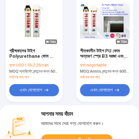
গ্রীষ্মকালের টাইপ
শীতকালীন টাইপ PU ফোম
Polyurethane ফোম স্প্রে
অন্তরণ স্প্রে B3 ​​দরজা এবং
B3 ​​ফায়ার retardant PU
উইন্ডোজ জন্য অগ্নি প্রতিরোধী
মূল্য:
USD1.55-2.25/can
মূল্য:
negotiable
ফেনা ইনস্যুলেশনের /
MOQ:
অ্যারিস্টো ব্র্যান্ডের জন্য 6000pcs, ই এম ব্র্যান্ডের জন্য 15000pcs
MOQ:
Aristo ব্র্যান্ডের জন্য 6000pcs, গ্রাহকের ব্র্যান্ডের জন্য 15000pcs
Sealing জন্য
সর্বশেষ দাম পান
সর্বশেষ দাম পান
এখন যোগাযোগ
এখন যোগাযোগ
আপনার সময় বাঁচান
আমাদের সাথে সেরা পণ্য যোগাযোগ করুন।