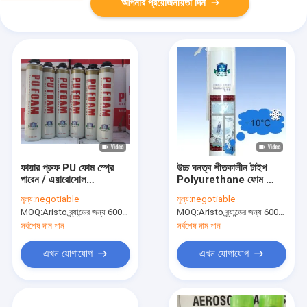
আপনার প্রয়োজনীয়তা দিন
ফায়ার প্রুফ PU ফোম স্প্রে
উচ্চ ঘনত্ব শীতকালীন টাইপ
পারেন / এয়ারোসোল
Polyurethane ফোম স্প্রে
Polyurethane ফোম
স্ট্র সঙ্গে পারেন / বন্দুক নখর
মূল্য:
negotiable
মূল্য:
negotiable
অন্তরণ B2 গ্রেড
MOQ:
Aristo ব্র্যান্ডের জন্য 6000pcs, গ্রাহকের ব্র্যান্ডের জন্য 15000pcs
MOQ:
Aristo ব্র্যান্ডের জন্য 6000pcs, গ্রাহকের ব্র্যান্ডের জন্য 15000pcs
সর্বশেষ দাম পান
সর্বশেষ দাম পান
এখন যোগাযোগ
এখন যোগাযোগ