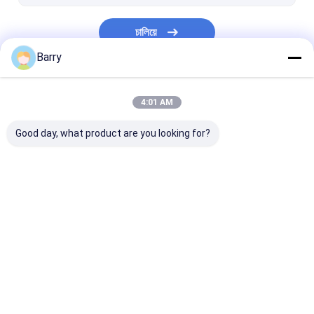
চালিয়ে
Barry
আমাদের বিভাগসমূহ
4:01 AM
Good day, what product are you looking for?
ফ্যাব্রিক স্প্রে পেইন্ট
গ্রাফিটি স্প্রে পেইন্ট
এক্রাইলিক স্প্রে পেইন্
বাড়ি
আমাদের সম্পর্কে
Desktop Site
সাইট ম্যাপ
গোপনীয়তা নীতি