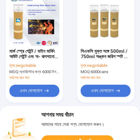
মার্ক স্প্রে পেইন্ট / মাইন মার্কিং
সিএফসি মুক্ত সঙ্গে 500ml /
আউট পেইন্ট এবং অ- ঝলসানো
750ml অঙ্কন জরিপ স্পট মার্ক
লেআউট মার্কার
স্প্রে পেইন্ট অঙ্কিত
মূল্য:
negotiable
মূল্য:
negotiable
undermining
MOQ:
অ্যারিস্টোর জন্য 6000 টান, ই এম ব্র্যান্ডের জন্য 15000 কয়েন
MOQ:
6000cans
সর্বশেষ দাম পান
সর্বশেষ দাম পান
এখন যোগাযোগ
এখন যোগাযোগ
আপনার সময় বাঁচান
আমাদের সাথে সেরা পণ্য যোগাযোগ করুন।