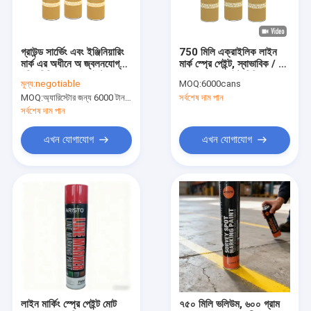
কারখানা পরিদর্শন
গুণমান নিয়ন্ত্রণ
গ্রাউন্ড সার্ভেিং এবং ইঞ্জিনিয়ারিং
750 মিলি এক্রাইলিক লাইন
মার্ক এর অধীনে অ জ্বলনযোগ্য
মার্ক স্প্রে পেইন্ট, স্বাভাবিক / ফ্লু
News
খনির চিহ্নিত স্প্রে পেইন্টের
রং সঙ্গে স্প্রে পেইন্ট চিহ্নিত রাস্তা
মূল্য:
negotiable
MOQ:
6000cans
অধীনে
MOQ:
অ্যারিস্টোর জন্য 6000 টান, ই এম ব্র্যান্ডের জন্য 15000 কয়েন
সর্বশেষ দাম পান
সর্বশেষ দাম পান
ফ্যাব্রিক স্প্রে পেইন্ট
এখন যোগাযোগ
এখন যোগাযোগ
গ্রাফিটি স্প্রে পেইন্ট
এক্রাইলিক স্প্রে পেইন্ট
শিল্পকৌশল লুব্রিকেন্ট
অঙ্কন স্প্রে পেইন্ট
মার্কার কলম
লাইন মার্কিং স্প্রে পেইন্ট মোট
৭৫০ মিলি ভলিউম, ৬০০ গ্রাম