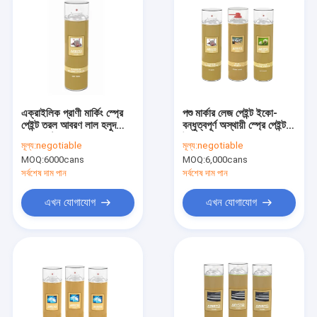
এক্রাইলিক প্রাণী মার্কিং স্প্রে
পশু মার্কার লেজ পেইন্ট ইকো-
পেইন্ট তরল আবরণ লাল হলুদ
বন্ধুত্বপূর্ণ অস্থায়ী স্প্রে পেইন্ট
সবুজ কাস্টম রং 500ml
উচ্চ দৃশ্যমানতা
মূল্য:
negotiable
মূল্য:
negotiable
MOQ:
6000cans
MOQ:
6,000cans
সর্বশেষ দাম পান
সর্বশেষ দাম পান
এখন যোগাযোগ
এখন যোগাযোগ
বাড়ি
পণ্য
আমাদের সম্বন্ধে