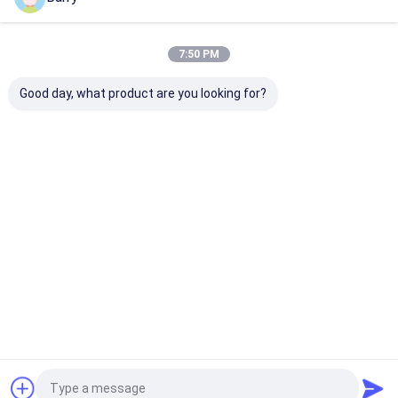
আমাদের বিভাগসমূহ
7:50 PM
Good day, what product are you looking for?
ফ্যাব্রিক স্প্রে পেইন্ট
গ্রাফিটি স্প্রে পেইন্ট
এক্রাইলিক স্প্রে পেইন্
বাড়ি
আমাদের সম্পর্কে
Desktop Site
সাইট ম্যাপ
গোপনীয়তা নীতি
গুণ
ফ্যাব্রিক স্প্রে পেইন্ট
চীন কারখানা.Copyright © 2026 Aristo Industries
Corporation Limited. All Rights Reserved.