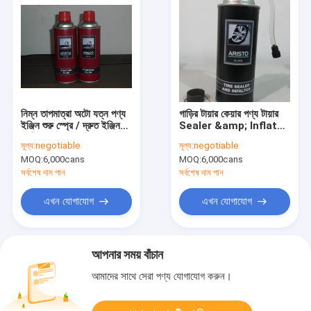
নিম্ন তাপমাত্রা অটো যত্ন পণ্য
গাড়ির টায়ার কেয়ার পণ্য টায়ার
ইঞ্জিন শুরু স্প্রে / দ্রুত ইঞ্জিন
Sealer &amp; Inflator
ফ্লুইড স্প্রে শুরু
স্প্রে 400ml
মূল্য:
negotiable
মূল্য:
negotiable
MOQ:
6,000cans
MOQ:
6,000cans
সর্বশেষ দাম পান
সর্বশেষ দাম পান
এখন যোগাযোগ
এখন যোগাযোগ
আপনার সময় বাঁচান
আমাদের সাথে সেরা পণ্য যোগাযোগ করুন।